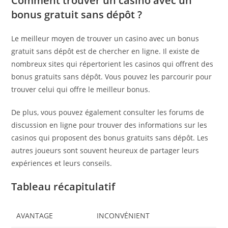
Comment trouver un casino avec un
bonus gratuit sans dépôt ?
Le meilleur moyen de trouver un casino avec un bonus
gratuit sans dépôt est de chercher en ligne. Il existe de
nombreux sites qui répertorient les casinos qui offrent des
bonus gratuits sans dépôt. Vous pouvez les parcourir pour
trouver celui qui offre le meilleur bonus.
De plus, vous pouvez également consulter les forums de
discussion en ligne pour trouver des informations sur les
casinos qui proposent des bonus gratuits sans dépôt. Les
autres joueurs sont souvent heureux de partager leurs
expériences et leurs conseils.
Tableau récapitulatif
AVANTAGE
INCONVÉNIENT