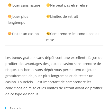
Jouer sans risque
Ne peut pas être retiré
Jouer plus
Limites de retrait
longtemps
Tester un casino
Comprendre les conditions de
mise
Les bonus gratuits sans dépôt sont une excellente façon de
profiter des avantages des jeux de casino sans prendre de
risque. Les bonus sans dépôt vous permettent de jouer
gratuitement, de jouer plus longtemps et de tester un
casino. Toutefois, il est important de comprendre les
conditions de mise et les limites de retrait avant de profiter
de ce type de bonus.
Search