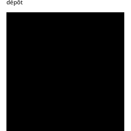
dépôt