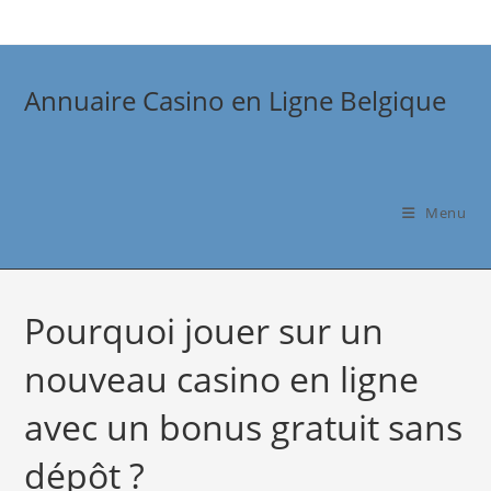
Skip
to
content
Annuaire Casino en Ligne Belgique
Menu
Pourquoi jouer sur un
nouveau casino en ligne
avec un bonus gratuit sans
dépôt ?