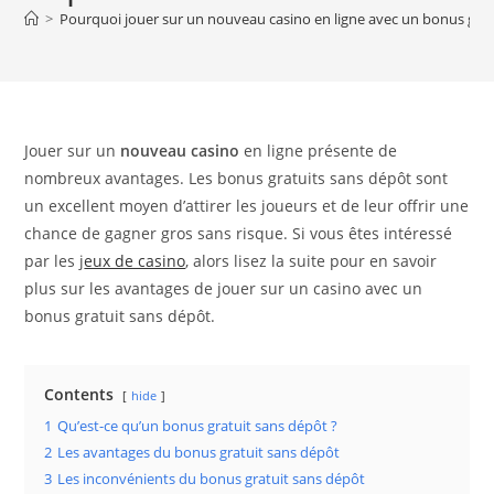
>
Pourquoi jouer sur un nouveau casino en ligne avec un bonus grat
Jouer sur un
nouveau casino
en ligne présente de
nombreux avantages. Les bonus gratuits sans dépôt sont
un excellent moyen d’attirer les joueurs et de leur offrir une
chance de gagner gros sans risque. Si vous êtes intéressé
par les j
eux de casino
, alors lisez la suite pour en savoir
plus sur les avantages de jouer sur un casino avec un
bonus gratuit sans dépôt.
Contents
hide
1
Qu’est-ce qu’un bonus gratuit sans dépôt ?
2
Les avantages du bonus gratuit sans dépôt
3
Les inconvénients du bonus gratuit sans dépôt