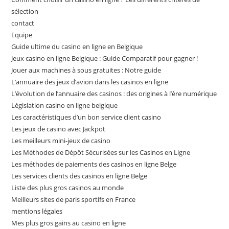
sélection
contact
Equipe
Guide ultime du casino en ligne en Belgique
Jeux casino en ligne Belgique : Guide Comparatif pour gagner !
Jouer aux machines à sous gratuites : Notre guide
L’annuaire des jeux d’avion dans les casinos en ligne
L’évolution de l’annuaire des casinos : des origines à l’ère numérique
Législation casino en ligne belgique
Les caractéristiques d’un bon service client casino
Les jeux de casino avec Jackpot
Les meilleurs mini-jeux de casino
Les Méthodes de Dépôt Sécurisées sur les Casinos en Ligne
Les méthodes de paiements des casinos en ligne Belge
Les services clients des casinos en ligne Belge
Liste des plus gros casinos au monde
Meilleurs sites de paris sportifs en France
mentions légales
Mes plus gros gains au casino en ligne